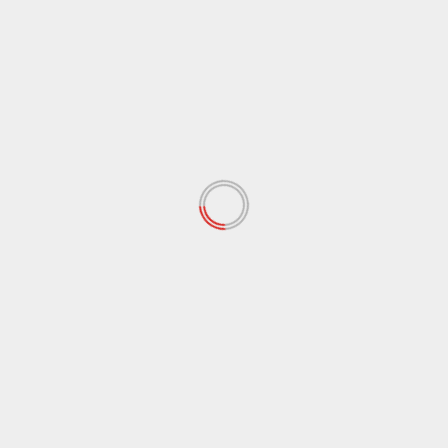
Bentuk Komitmen dan Perkuat Pelayanan
Organisasi, DPP LDII Berikan Bantuan
Kendaraan Operasional Lalui DPW Babel
Lucky D.H., C.In., C.Par., C.STMI.
July 23, 2026
Pangkalpinang, infoberitababel.com — Dewan
Pimpinan Pusat (DPP) Lembaga Dakwah Islam
Indonesia (LDII) menyerahkan bantuan kendaraan
operasional sebanyak...
Read More