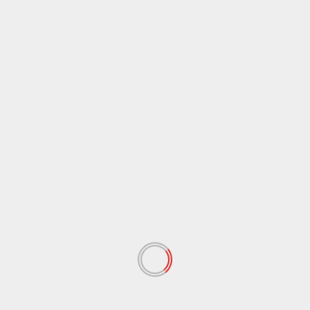
RELATED STORIES
Pangkalpinang
Peristiwa
Asintel Satlap Tricakti Klarifikasi Temuan 53 Ton
Pasir Timah di Belitung: Material Mitra PT Timah,
Dugaan Pelanggaran Tunggu Hasil Penyidikan
August 7, 2026