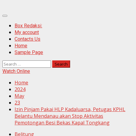
Primary
Menu
Box Redaksi:
My account
Contacts Us
Home
Sample Page
Search
for:
Watch Online
Home
2024
May
23
Izin Pinjam Pakai HLP Kadaluarsa, Petugas KPHL
Belantu Mendanau akan Stop Aktivitas
Pemotongan Besi Bekas Kapal Tongkang
Belitung