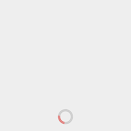
Belitung Timur
Berita
Ekonomi
Peristiwa
Sehari Pasca Demonstrasi dan Unjuk Rasa, Aktivitas
Masyarakat Tambang di Belitung Timur Kini Kembali
Normal
August 8, 2026