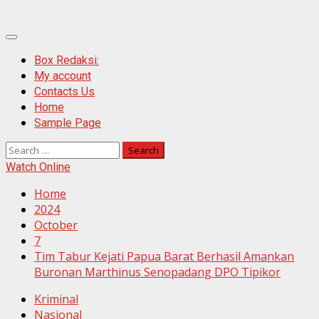
Primary
Menu
Box Redaksi:
My account
Contacts Us
Home
Sample Page
Search
for:
Watch Online
Home
2024
October
7
Tim Tabur Kejati Papua Barat Berhasil Amankan
Buronan Marthinus Senopadang DPO Tipikor
Kriminal
Nasional