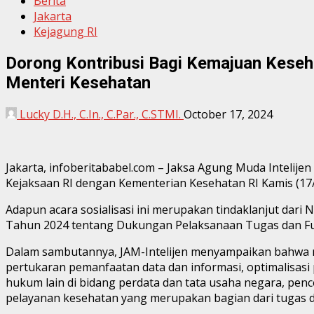
Berita
Jakarta
Kejagung RI
Dorong Kontribusi Bagi Kemajuan Keseh
Menteri Kesehatan
Lucky D.H., C.In., C.Par., C.STMI.
October 17, 2024
Jakarta, infoberitababel.com – Jaksa Agung Muda Intelij
Kejaksaan RI dengan Kementerian Kesehatan RI Kamis (17/10
Adapun acara sosialisasi ini merupakan tindaklanjut d
Tahun 2024 tentang Dukungan Pelaksanaan Tugas dan Fung
Dalam sambutannya, JAM-Intelijen menyampaikan bahwa r
pertukaran pemanfaatan data dan informasi, optimalisa
hukum lain di bidang perdata dan tata usaha negara, pe
pelayanan kesehatan yang merupakan bagian dari tugas 