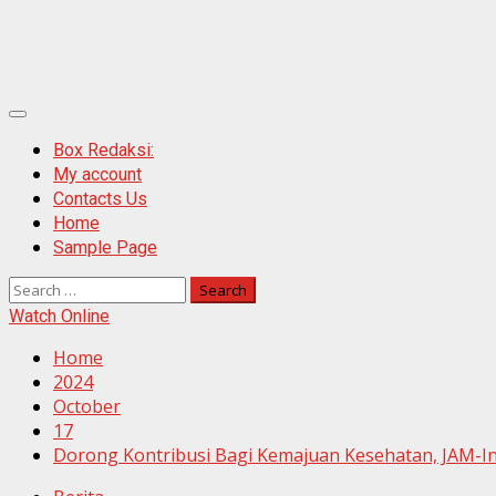
Primary
Menu
Box Redaksi:
My account
Contacts Us
Home
Sample Page
Search
for:
Watch Online
Home
2024
October
17
Dorong Kontribusi Bagi Kemajuan Kesehatan, JAM-In