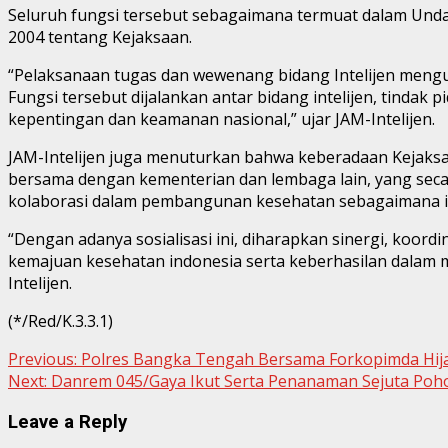
Seluruh fungsi tersebut sebagaimana termuat dalam U
2004 tentang Kejaksaan.
“Pelaksanaan tugas dan wewenang bidang Intelijen mengut
Fungsi tersebut dijalankan antar bidang intelijen, tinda
kepentingan dan keamanan nasional,” ujar JAM-Intelijen.
JAM-Intelijen juga menuturkan bahwa keberadaan Kejaks
bersama dengan kementerian dan lembaga lain, yang secar
kolaborasi dalam pembangunan kesehatan sebagaimana i
“Dengan adanya sosialisasi ini, diharapkan sinergi, koor
kemajuan kesehatan indonesia serta keberhasilan dalam m
Intelijen.
(*/Red/K.3.3.1)
Continue
Previous:
Polres Bangka Tengah Bersama Forkopimda Hij
Next:
Danrem 045/Gaya Ikut Serta Penanaman Sejuta Poho
Reading
Leave a Reply