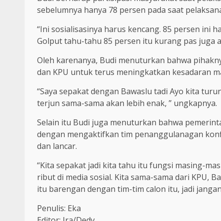
sebelumnya hanya 78 persen pada saat pelaksanaa
“Ini sosialisasinya harus kencang. 85 persen in
Golput tahu-tahu 85 persen itu kurang pas juga art
Oleh karenanya, Budi menuturkan bahwa pihakny
dan KPU untuk terus meningkatkan kesadaran mas
“Saya sepakat dengan Bawaslu tadi Ayo kita turu
terjun sama-sama akan lebih enak, ” ungkapnya.
Selain itu Budi juga menuturkan bahwa pemerin
dengan mengaktifkan tim penanggulanagan konfl
dan lancar.
“Kita sepakat jadi kita tahu itu fungsi masing-ma
ribut di media sosial. Kita sama-sama dari KPU, 
itu barengan dengan tim-tim calon itu, jadi janga
Penulis: Eka
Editor: Ira/Dedy