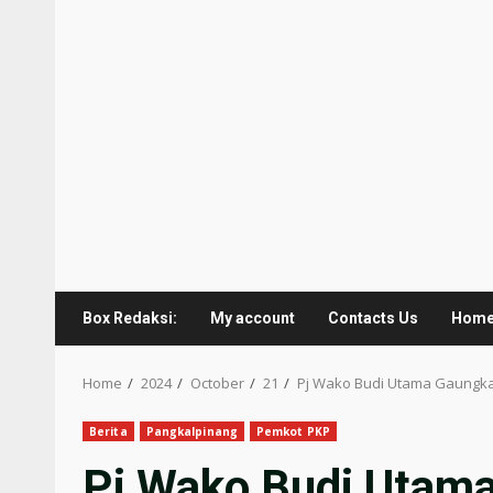
Box Redaksi:
My account
Contacts Us
Hom
Home
2024
October
21
Pj Wako Budi Utama Gaungkan 
Berita
Pangkalpinang
Pemkot PKP
Pj Wako Budi Utama