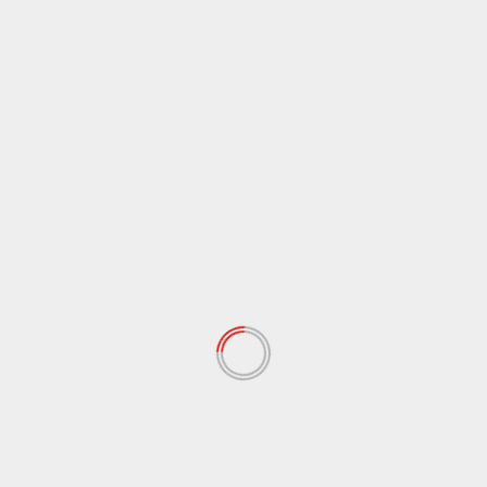
Berita
Ekonomi
Jakarta
Peristiwa
Teknologi Anak Bangsa Dipamerkan di Istana,
Presiden Prabowo Tinjau Berbagai Inovasi BRIN
August 7, 2026