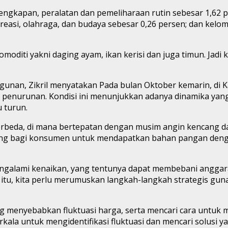
rlengkapan, peralatan dan pemeliharaan rutin sebesar 1,62
easi, olahraga, dan budaya sebesar 0,26 persen; dan kelom
omoditi yakni daging ayam, ikan kerisi dan juga timun. Jadi
gunan, Zikril menyatakan Pada bulan Oktober kemarin, di K
penurunan. Kondisi ini menunjukkan adanya dinamika yang
 turun.
rbeda, di mana bertepatan dengan musim angin kencang dan
g bagi konsumen untuk mendapatkan bahan pangan dengan 
nya mengalami kenaikan, yang tentunya dapat membebani angg
tu, kita perlu merumuskan langkah-langkah strategis guna
ng menyebabkan fluktuasi harga, serta mencari cara untuk 
la untuk mengidentifikasi fluktuasi dan mencari solusi yang