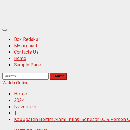
Primary
Menu
Box Redaksi:
My account
Contacts Us
Home
Sample Page
Search
for:
Watch Online
Home
2024
November
1
Kabupaten Beltim Alami Inflasi Sebesar 0,29 Persen 