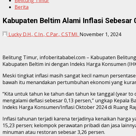
Belitung Timur
Berita
Kabupaten Beltim Alami Inflasi Sebesar
Lucky D.H., C.In., C.Par., C.STMI.
November 1, 2024
Belitung Timur, infoberitababel.com – Kabupaten Belitung 
Kabupaten Beltim ini dengan Indeks Harga Konsumen (IHK
Meski tingkat inflasi masih sangat kecil namun persentasen
bawah itu menandakan pertumbuhan ekonomi yang kuran
“Kita untuk tahun ke tahun dan tahun ke tanggal (year to
mengalami deflasi sebesar 0,13 persen,” ungkap Kepala Bad
Indeks Harga Konsumen/Inflasi Oktober 2024 di Ruang Rapa
Inflasi tahunan terjadi karena terjadinya kenaikan harga
15,23 persen; kelompok perawatan pribadi dan jasa lainn
minuman atau restoran sebesar 3,26 persen.