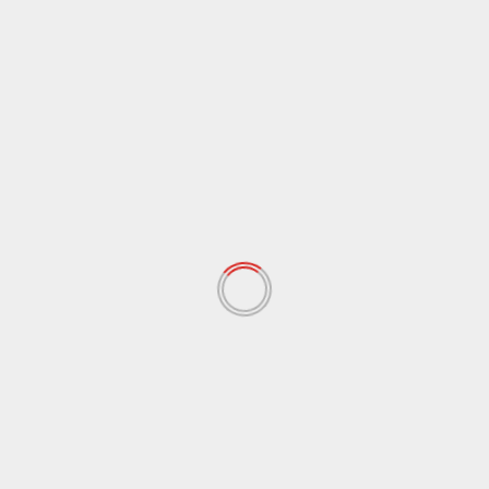
Notify me of new posts by email.
RELATED STORIES
Advetorial
Bangka
Pendidikan
Peristiwa
Universitas Bangka Belitung
Sebanyak 2905 Maba UBB dibuka Rektor UBB di
Acara PKKMB 2026 Dengan Tema “Bertumbuh,