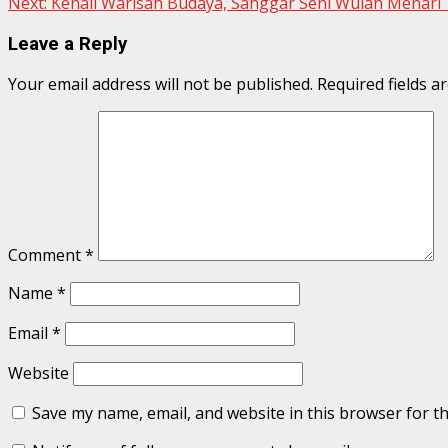
Next:
Kenali Warisan Budaya, Sanggar Seni Wulan Menari
Reading
Leave a Reply
Your email address will not be published.
Required fields 
Comment
*
Name
*
Email
*
Website
Save my name, email, and website in this browser for t