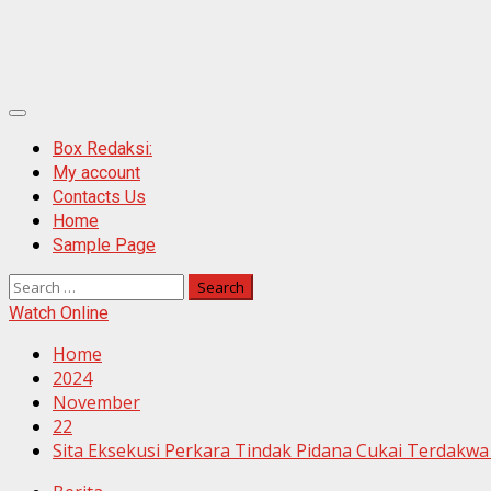
Primary
Menu
Box Redaksi:
My account
Contacts Us
Home
Sample Page
Search
for:
Watch Online
Home
2024
November
22
Sita Eksekusi Perkara Tindak Pidana Cukai Terdakw