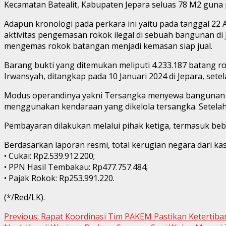
Kecamatan Batealit, Kabupaten Jepara seluas 78 M2 guna
Adapun kronologi pada perkara ini yaitu pada tanggal 2
aktivitas pengemasan rokok ilegal di sebuah bangunan di
mengemas rokok batangan menjadi kemasan siap jual.
Barang bukti yang ditemukan meliputi 4.233.187 batang ro
Irwansyah, ditangkap pada 10 Januari 2024 di Jepara, setel
Modus operandinya yakni Tersangka menyewa bangunan se
menggunakan kendaraan yang dikelola tersangka. Setelah d
Pembayaran dilakukan melalui pihak ketiga, termasuk beb
Berdasarkan laporan resmi, total kerugian negara dari kas
• Cukai: Rp2.539.912.200;
• PPN Hasil Tembakau: Rp477.757.484;
• Pajak Rokok: Rp253.991.220.
(*/Red/LK).
Continue
Previous:
Rapat Koordinasi Tim PAKEM Pastikan Ketertiba