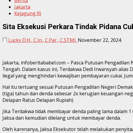
Berita
Jakarta
Kejagung RI
Sita Eksekusi Perkara Tindak Pidana C
Lucky D.H., C.In., C.Par., C.STMI.
November 22, 2024
Jakarta, infoberitababel.com – Pasca Putusan Pengadilan
Tengah. Dalam kasus ini, Terdakwa Dedi Irwansyah alias D
ilegal yang menghindari kewajiban pembayaran cukai. Juma
Hal itu tertuang sesuai Putusan Pengadilan Negeri Dem
(tiga) tahun dan denda sebesar 2x kerugian keuangan nega
Delapan Ratus Delapan Rupiah)
Jika Terdakwa tidak membayar denda paling lama dalam 1
Jaksa dan kemudian dilelang untuk membayar denda.
Oleh karenanya, Jaksa Eksekutor telah melakukan penyit