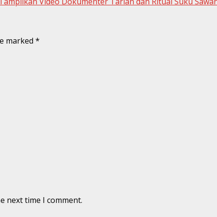
 Tampilkan Video Dokumenter Tarian dan Ritual Suku Sawa
are marked
*
he next time I comment.