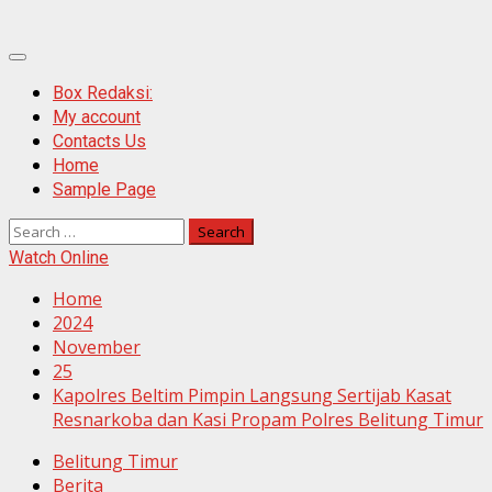
Primary
Menu
Box Redaksi:
My account
Contacts Us
Home
Sample Page
Search
for:
Watch Online
Home
2024
November
25
Kapolres Beltim Pimpin Langsung Sertijab Kasat
Resnarkoba dan Kasi Propam Polres Belitung Timur
Belitung Timur
Berita