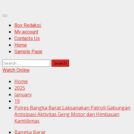
Primary
Menu
Box Redaksi:
My account
Contacts Us
Home
Sample Page
Search
for:
Watch Online
Home
2025
January
19
Polres Bangka Barat Laksanakan Patroli Gabungan
Antisipasi Aktivitas Geng Motor dan Himbauan
Kamtibmas
Bangka Barat