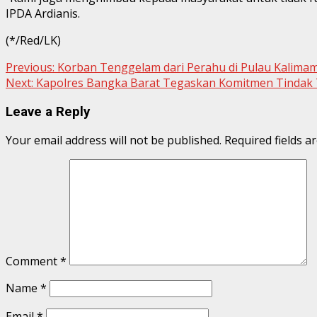
IPDA Ardianis.
(*/Red/LK)
Continue
Previous:
Korban Tenggelam dari Perahu di Pulau Kalimam
Next:
Kapolres Bangka Barat Tegaskan Komitmen Tindak
Reading
Leave a Reply
Your email address will not be published.
Required fields 
Comment
*
Name
*
Email
*