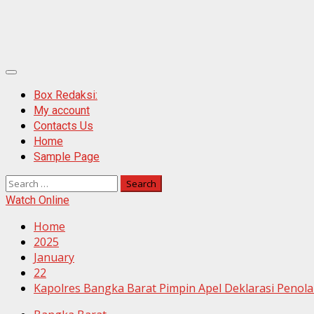
Primary
Menu
Box Redaksi:
My account
Contacts Us
Home
Sample Page
Search
for:
Watch Online
Home
2025
January
22
Kapolres Bangka Barat Pimpin Apel Deklarasi Penola