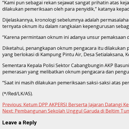
“Kami pun sebagai rekan sejawat sangat prihatin atas ke
dilakukan pemeriksaan oleh para penyidik,” katanya kepad
Dijelaskannya, kronologi sebelumnya adalah permasalaha
ternyata oknum itu dalam rangkaian kepengurusan sebag
“Karena permintaan oknum ini adanya unsur pemaksaan 
Diketahui, penangkapan oknum pengacara itu dilakukan pa
yang berlokasi di Kampung Pintu Air, Desa Setialaksana,
Sementara Kepala Polisi Sektor Cabangbungin AKP Basun
pemerasan yang melibatkan oknum pengacara dan pengus
“Saat ini masih dilakukan pemeriksaan saksi-saksi atas pe
(*/Red/LK/AS).
Continue
Previous:
Ketum DPP AKPERSI Berserta Jajaran Datangi Ke
Next:
Pembangunan Sekolah Unggul Garuda di Beltim Tung
Reading
Leave a Reply