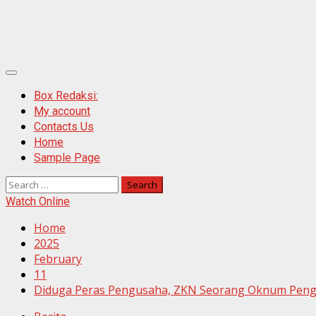
Primary
Menu
Box Redaksi:
My account
Contacts Us
Home
Sample Page
Search
for:
Watch Online
Home
2025
February
11
Diduga Peras Pengusaha, ZKN Seorang Oknum Peng