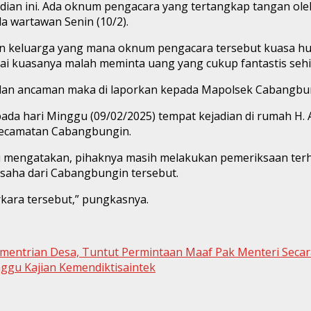
jadian ini. Ada oknum pengacara yang tertangkap tangan ol
a wartawan Senin (10/2).
n keluarga yang mana oknum pengacara tersebut kuasa huk
ai kuasanya malah meminta uang yang cukup fantastis seh
dan ancaman maka di laporkan kepada Mapolsek Cabangbun
da hari Minggu (09/02/2025) tempat kejadian di rumah H. 
 Kecamatan Cabangbungin.
i mengatakan, pihaknya masih melakukan pemeriksaan terh
aha dari Cabangbungin tersebut.
rkara tersebut,” pungkasnya.
mentrian Desa, Tuntut Permintaan Maaf Pak Menteri Seca
gu Kajian Kemendiktisaintek