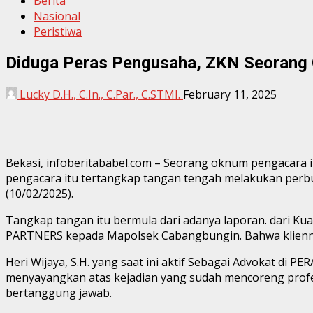
Berita
Nasional
Peristiwa
Diduga Peras Pengusaha, ZKN Seorang
Lucky D.H., C.In., C.Par., C.STMI.
February 11, 2025
Bekasi, infoberitababel.com – Seorang oknum pengacara i
pengacara itu tertangkap tangan tengah melakukan perb
(10/02/2025).
Tangkap tangan itu bermula dari adanya laporan. dari K
PARTNERS kepada Mapolsek Cabangbungin. Bahwa kliennya
Heri Wijaya, S.H. yang saat ini aktif Sebagai Advokat di
menyayangkan atas kejadian yang sudah mencoreng profesi
bertanggung jawab.