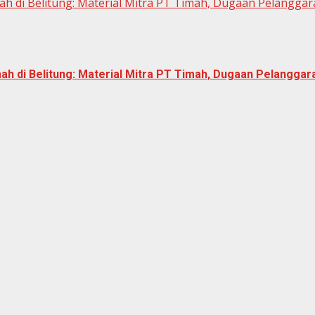
imah di Belitung: Material Mitra PT Timah, Dugaan Pelangga
imah di Belitung: Material Mitra PT Timah, Dugaan Pelangga