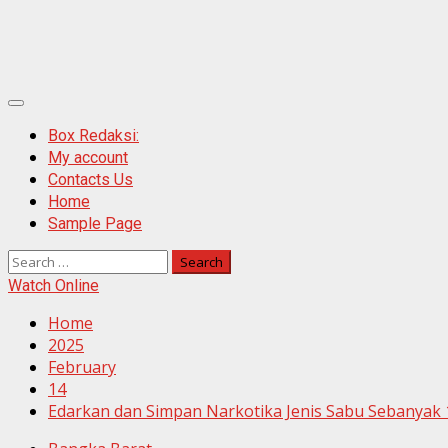
Primary
Menu
Box Redaksi:
My account
Contacts Us
Home
Sample Page
Search
for:
Watch Online
Home
2025
February
14
Edarkan dan Simpan Narkotika Jenis Sabu Sebanyak 