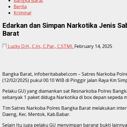
Bangka Barat
Berita
Kriminal
Edarkan dan Simpan Narkotika Jenis Sa
Barat
Lucky D.H., C.In., C.Par., C.STMI.
February 14, 2025
Bangka Barat, infoberitababel.com – Satres Narkoba Polre
(12/02/2025) pukul 00.10 WIB di Pinggir jalan Raya Km S
Pelaku GU) yang diamankan sat Resnarkoba Polres Bangka
sebanyak 1 paket diduga Narkotika di box depan sepeda m
Tim Satres Narkoba Polres Bangka Barat melakukan inter
Daeng, Kec. Mentok, Kab.Babar.
Selain Itu juga pelaku GU menyimpan barang bukti lainnya