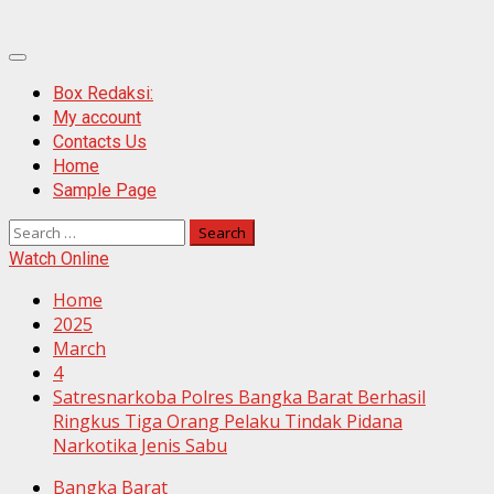
Primary
Menu
Box Redaksi:
My account
Contacts Us
Home
Sample Page
Search
for:
Watch Online
Home
2025
March
4
Satresnarkoba Polres Bangka Barat Berhasil
Ringkus Tiga Orang Pelaku Tindak Pidana
Narkotika Jenis Sabu
Bangka Barat