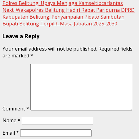
Polres Belitung: Upaya Menjaga Kamseltibcarlantas
Reading
Next:
Wakapolres Belitung Hadiri Rapat Paripurna DPRD
Kabupaten Belitung: Penyampaian Pidato Sambutan
Bupati Belitung Terpilih Masa Jabatan 2025-2030
Leave a Reply
Your email address will not be published.
Required fields
are marked
*
Comment
*
Name
*
Email
*