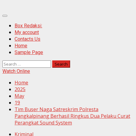
Primary
Menu
Box Redaksi:
My account
Contacts Us
Home
Sample Page
Search
for:
Watch Online
Home
2025
May
19
Tim Buser Naga Satreskrim Polresta
Pangkalpinang Berhasil Ringkus Dua Pelaku Curat
Perangkat Sound System
Kriminal