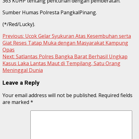
363 KUHP tentang pencurian dengan pemberatan.
Sumber Humas Polresta PangkalPinang.
(*/Red/Lucky).
Continue
Previous:
Ucok Gelar Syukuran Atas Kesembuhan serta
Giat Reses Tatap Muka dengan Masyarakat Kampung
Reading
Opas
Next:
Satlantas Polres Bangka Barat Berhasil Ungkap
Kasus Laka Lantas Maut di Tempilang, Satu Orang
Meninggal Dunia
Leave a Reply
Your email address will not be published.
Required fields
are marked
*