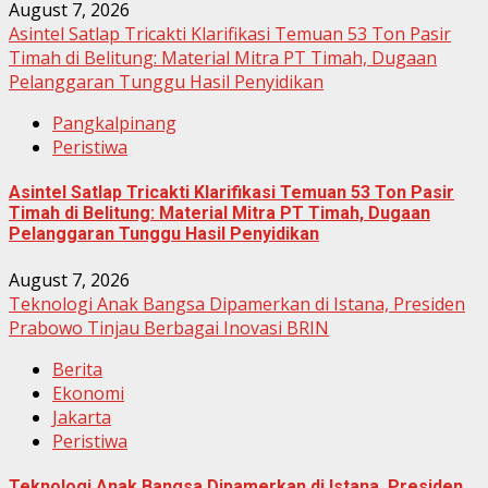
August 7, 2026
Asintel Satlap Tricakti Klarifikasi Temuan 53 Ton Pasir
Timah di Belitung: Material Mitra PT Timah, Dugaan
Pelanggaran Tunggu Hasil Penyidikan
Pangkalpinang
Peristiwa
Asintel Satlap Tricakti Klarifikasi Temuan 53 Ton Pasir
Timah di Belitung: Material Mitra PT Timah, Dugaan
Pelanggaran Tunggu Hasil Penyidikan
August 7, 2026
Teknologi Anak Bangsa Dipamerkan di Istana, Presiden
Prabowo Tinjau Berbagai Inovasi BRIN
Berita
Ekonomi
Jakarta
Peristiwa
Teknologi Anak Bangsa Dipamerkan di Istana, Presiden