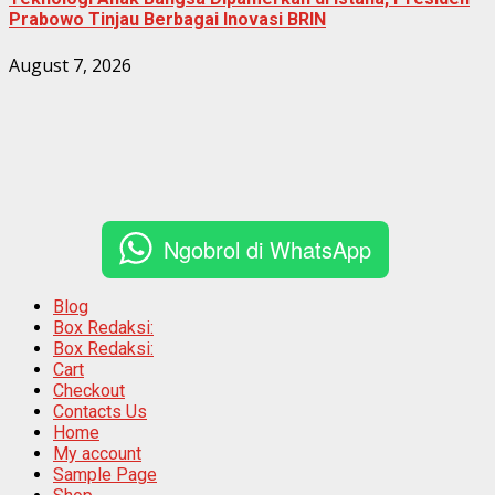
Prabowo Tinjau Berbagai Inovasi BRIN
August 7, 2026
Ngobrol di WhatsApp
Blog
Box Redaksi:
Box Redaksi:
Cart
Checkout
Contacts Us
Home
My account
Sample Page