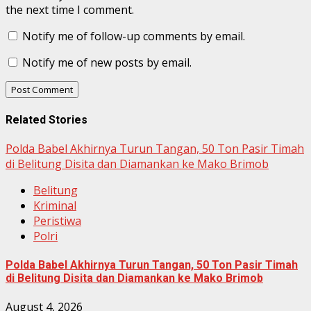
the next time I comment.
Notify me of follow-up comments by email.
Notify me of new posts by email.
Related Stories
Polda Babel Akhirnya Turun Tangan, 50 Ton Pasir Timah
di Belitung Disita dan Diamankan ke Mako Brimob
Belitung
Kriminal
Peristiwa
Polri
Polda Babel Akhirnya Turun Tangan, 50 Ton Pasir Timah
di Belitung Disita dan Diamankan ke Mako Brimob
August 4, 2026