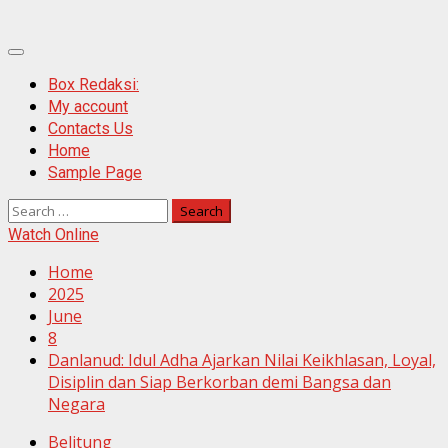
Primary
Menu
Box Redaksi:
My account
Contacts Us
Home
Sample Page
Search
for:
Watch Online
Home
2025
June
8
Danlanud: Idul Adha Ajarkan Nilai Keikhlasan, Loyal,
Disiplin dan Siap Berkorban demi Bangsa dan
Negara
Belitung