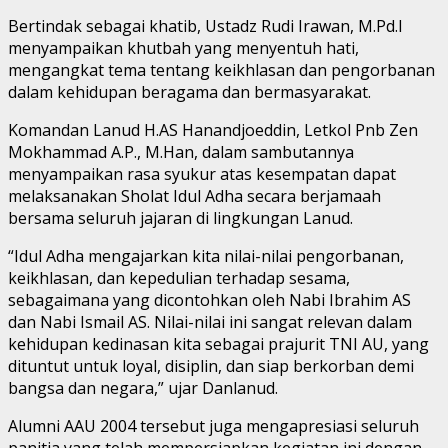
Bertindak sebagai khatib, Ustadz Rudi Irawan, M.Pd.I
menyampaikan khutbah yang menyentuh hati,
mengangkat tema tentang keikhlasan dan pengorbanan
dalam kehidupan beragama dan bermasyarakat.
Komandan Lanud H.AS Hanandjoeddin, Letkol Pnb Zen
Mokhammad A.P., M.Han, dalam sambutannya
menyampaikan rasa syukur atas kesempatan dapat
melaksanakan Sholat Idul Adha secara berjamaah
bersama seluruh jajaran di lingkungan Lanud.
“Idul Adha mengajarkan kita nilai-nilai pengorbanan,
keikhlasan, dan kepedulian terhadap sesama,
sebagaimana yang dicontohkan oleh Nabi Ibrahim AS
dan Nabi Ismail AS. Nilai-nilai ini sangat relevan dalam
kehidupan kedinasan kita sebagai prajurit TNI AU, yang
dituntut untuk loyal, disiplin, dan siap berkorban demi
bangsa dan negara,” ujar Danlanud.
Alumni AAU 2004 tersebut juga mengapresiasi seluruh
panitia yang telah mempersiapkan kegiatan ini dengan