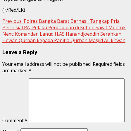
(*/Red/LK)
Continue
Previous:
Polres Bangka Barat Berhasil Tangkap Pria
Berinisial RA, Pelaku Pencabulan di Kebun Sawit Mentok
Reading
Next:
Komandan Lanud H.AS Hanandjoeddin Serahkan
Hewan Qurban kepada Panitia Qurban Masjid Al Ikhwah
Leave a Reply
Your email address will not be published.
Required fields
are marked
*
Comment
*