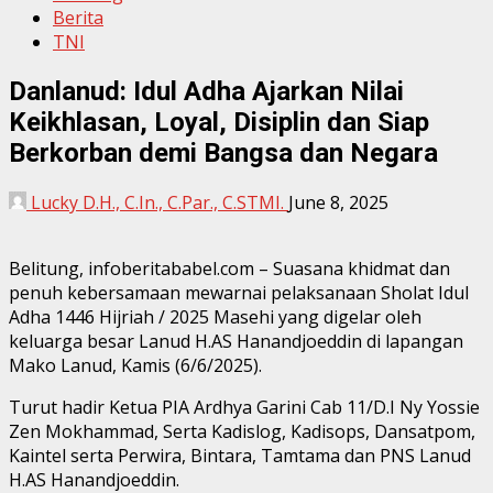
Berita
TNI
Danlanud: Idul Adha Ajarkan Nilai
Keikhlasan, Loyal, Disiplin dan Siap
Berkorban demi Bangsa dan Negara
Lucky D.H., C.In., C.Par., C.STMI.
June 8, 2025
Belitung, infoberitababel.com – Suasana khidmat dan
penuh kebersamaan mewarnai pelaksanaan Sholat Idul
Adha 1446 Hijriah / 2025 Masehi yang digelar oleh
keluarga besar Lanud H.AS Hanandjoeddin di lapangan
Mako Lanud, Kamis (6/6/2025).
Turut hadir Ketua PIA Ardhya Garini Cab 11/D.I Ny Yossie
Zen Mokhammad, Serta Kadislog, Kadisops, Dansatpom,
Kaintel serta Perwira, Bintara, Tamtama dan PNS Lanud
H.AS Hanandjoeddin.