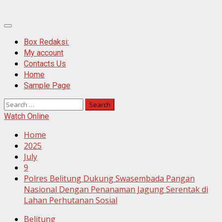
Primary
Menu
Box Redaksi:
My account
Contacts Us
Home
Sample Page
Search
for:
Watch Online
Home
2025
July
9
Polres Belitung Dukung Swasembada Pangan
Nasional Dengan Penanaman Jagung Serentak di
Lahan Perhutanan Sosial
Belitung