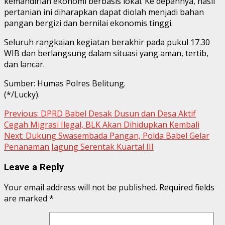
kemandirian ekonomi berbasis lokal. Ke depannya, hasil
pertanian ini diharapkan dapat diolah menjadi bahan
pangan bergizi dan bernilai ekonomis tinggi.
Seluruh rangkaian kegiatan berakhir pada pukul 17.30
WIB dan berlangsung dalam situasi yang aman, tertib,
dan lancar.
Sumber: Humas Polres Belitung.
(*/Lucky).
Continue
Previous:
DPRD Babel Desak Dusun dan Desa Aktif
Cegah Migrasi Ilegal, BLK Akan Dihidupkan Kembali
Reading
Next:
Dukung Swasembada Pangan, Polda Babel Gelar
Penanaman Jagung Serentak Kuartal III
Leave a Reply
Your email address will not be published.
Required fields
are marked
*