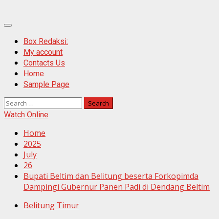
Primary
Menu
Box Redaksi:
My account
Contacts Us
Home
Sample Page
Search
for:
Watch Online
Home
2025
July
26
Bupati Beltim dan Belitung beserta Forkopimda
Dampingi Gubernur Panen Padi di Dendang Beltim
Belitung Timur