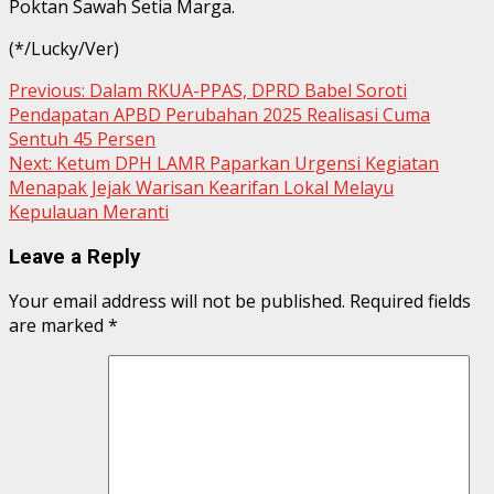
Poktan Sawah Setia Marga.
(*/Lucky/Ver)
Continue
Previous:
Dalam RKUA-PPAS, DPRD Babel Soroti
Pendapatan APBD Perubahan 2025 Realisasi Cuma
Reading
Sentuh 45 Persen
Next:
Ketum DPH LAMR Paparkan Urgensi Kegiatan
Menapak Jejak Warisan Kearifan Lokal Melayu
Kepulauan Meranti
Leave a Reply
Your email address will not be published.
Required fields
are marked
*