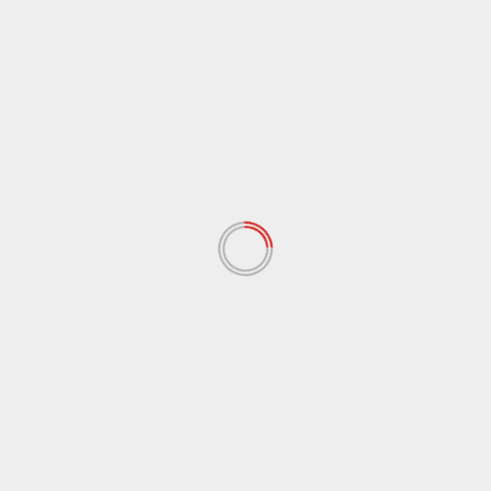
Ratusan Ribu Masyarakat Berpartisipasi dalam “War”
Undangan Upacara HUT ke-81 Kemerdekaan RI
August 6, 2026
Jakarta
Peristiwa
Dewan Pers Vonis Pemberitaan Jejaring Media
Radakbabel.com Langgar Kode Etik, Wajib Minta
Maaf dan Layani Hak Jawab
August 6, 2026