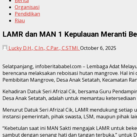
Berita
Organisasi
Pendidikan
Riau
LAMR dan MAN 1 Kepulauan Meranti Be
Lucky D.H., C.In., C.Par., C.STMI.
October 6, 2025
Selatpanjang, infoberitababel.com – Lembaga Adat Melay
berencana melaksakan reboisasi hutan mangrove. Hal ini
Pembibitan Mangrove, Desa Anak Setatah, Kecamatan Rang
Kehadiran Datuk Seri Afrizal Cik, bersama Guru Pendampin
Desa Anak Setatah, adalah untuk memantau ketersediaan b
Menurut Datuk Seri Afrizal Cik, LAMR mendukung setiap u
instansi pemerintah, pihak swasta, LSM, maupun pihak lai
“Kebetulan saat ini MAN Sakti mengajak LAMR untuk beker
sambut dengan senang hati dan tangan terbuka,” untuk Dat