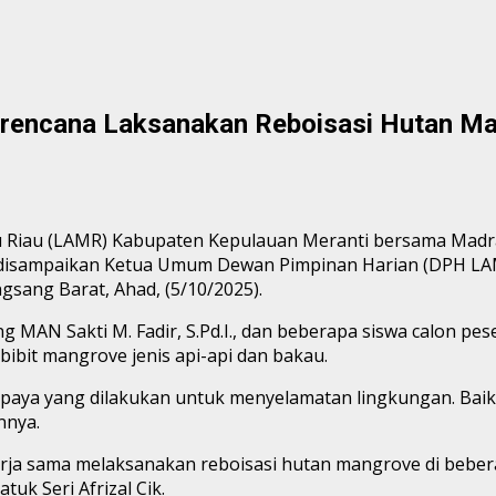
rencana Laksanakan Reboisasi Hutan M
u Riau (LAMR) Kabupaten Kepulauan Meranti bersama Madra
 disampaikan Ketua Umum Dewan Pimpinan Harian (DPH LAMR)
sang Barat, Ahad, (5/10/2025).
g MAN Sakti M. Fadir, S.Pd.I., dan beberapa siswa calon pe
ibit mangrove jenis api-api dan bakau.
paya yang dilakukan untuk menyelamatan lingkungan. Baik 
nnya.
ja sama melaksanakan reboisasi hutan mangrove di beberap
uk Seri Afrizal Cik.