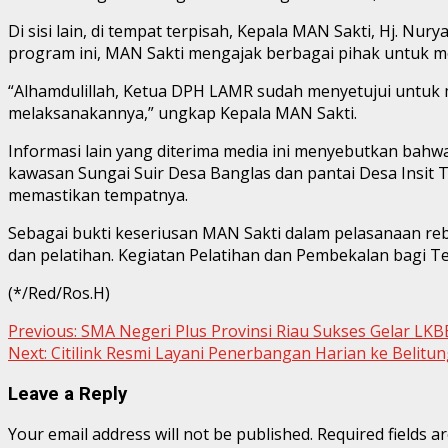
Di sisi lain, di tempat terpisah, Kepala MAN Sakti, Hj. 
program ini, MAN Sakti mengajak berbagai pihak untuk 
“Alhamdulillah, Ketua DPH LAMR sudah menyetujui untuk m
melaksanakannya,” ungkap Kepala MAN Sakti.
Informasi lain yang diterima media ini menyebutkan bahw
kawasan Sungai Suir Desa Banglas dan pantai Desa Insit
memastikan tempatnya.
Sebagai bukti keseriusan MAN Sakti dalam pelasanaan reb
dan pelatihan. Kegiatan Pelatihan dan Pembekalan bagi Ten
(*/Red/Ros.H)
Continue
Previous:
SMA Negeri Plus Provinsi Riau Sukses Gelar L
Next:
Citilink Resmi Layani Penerbangan Harian ke Belitu
Reading
Leave a Reply
Your email address will not be published.
Required fields 