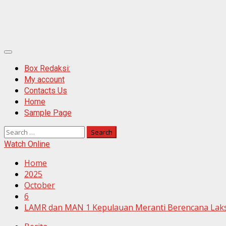
Primary
Menu
Box Redaksi:
My account
Contacts Us
Home
Sample Page
Search
for:
Watch Online
Home
2025
October
6
LAMR dan MAN 1 Kepulauan Meranti Berencana Lak