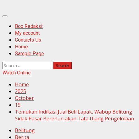
Primary
Menu
Box Redaksi:
My account
Contacts Us
Home
Sample Page
Search
for:
Watch Online
Home
2025
October
15
Temukan Indikasi Jual Beli Lapak, Wabup Belitung
Sidak Pasar Berehun akan Tata Ulang Pengelolaan
Belitung
Berita