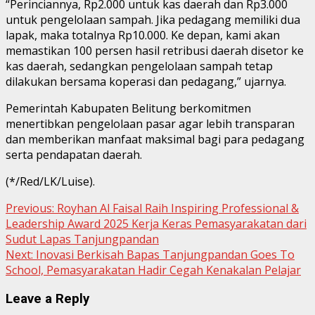
“Perinciannya, Rp2.000 untuk kas daerah dan Rp3.000
untuk pengelolaan sampah. Jika pedagang memiliki dua
lapak, maka totalnya Rp10.000. Ke depan, kami akan
memastikan 100 persen hasil retribusi daerah disetor ke
kas daerah, sedangkan pengelolaan sampah tetap
dilakukan bersama koperasi dan pedagang,” ujarnya.
Pemerintah Kabupaten Belitung berkomitmen
menertibkan pengelolaan pasar agar lebih transparan
dan memberikan manfaat maksimal bagi para pedagang
serta pendapatan daerah.
(*/Red/LK/Luise).
Continue
Previous:
Royhan Al Faisal Raih Inspiring Professional &
Leadership Award 2025 Kerja Keras Pemasyarakatan dari
Reading
Sudut Lapas Tanjungpandan
Next:
Inovasi Berkisah Bapas Tanjungpandan Goes To
School, Pemasyarakatan Hadir Cegah Kenakalan Pelajar
Leave a Reply