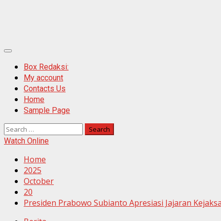
Primary
Menu
Box Redaksi:
My account
Contacts Us
Home
Sample Page
Search
for:
Watch Online
Home
2025
October
20
Presiden Prabowo Subianto Apresiasi Jajaran Kejak