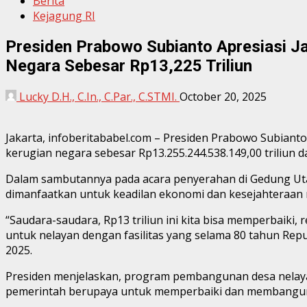
Berita
Kejagung RI
Presiden Prabowo Subianto Apresiasi J
Negara Sebesar Rp13,225 Triliun
Lucky D.H., C.In., C.Par., C.STMI.
October 20, 2025
Jakarta, infoberitababel.com – Presiden Prabowo Subian
kerugian negara sebesar Rp13.255.244.538.149,00 triliun d
Dalam sambutannya pada acara penyerahan di Gedung Utam
dimanfaatkan untuk keadilan ekonomi dan kesejahteraan ra
“Saudara-saudara, Rp13 triliun ini kita bisa memperbaiki,
untuk nelayan dengan fasilitas yang selama 80 tahun Repub
2025.
Presiden menjelaskan, program pembangunan desa nelayan 
pemerintah berupaya untuk memperbaiki dan membangun de