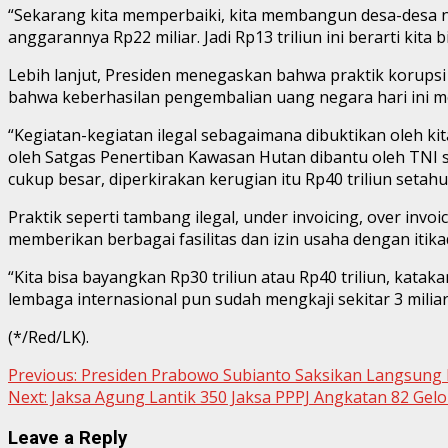
“Sekarang kita memperbaiki, kita membangun desa-desa nel
anggarannya Rp22 miliar. Jadi Rp13 triliun ini berarti ki
Lebih lanjut, Presiden menegaskan bahwa praktik korup
bahwa keberhasilan pengembalian uang negara hari ini men
“Kegiatan-kegiatan ilegal sebagaimana dibuktikan oleh k
oleh Satgas Penertiban Kawasan Hutan dibantu oleh TNI s
cukup besar, diperkirakan kerugian itu Rp40 triliun setah
Praktik seperti tambang ilegal, under invoicing, over inv
memberikan berbagai fasilitas dan izin usaha dengan itika
“Kita bisa bayangkan Rp30 triliun atau Rp40 triliun, katak
lembaga internasional pun sudah mengkaji sekitar 3 miliar 
(*/Red/LK).
Continue
Previous:
Presiden Prabowo Subianto Saksikan Langsung P
Next:
Jaksa Agung Lantik 350 Jaksa PPPJ Angkatan 82 Gelo
Reading
Leave a Reply