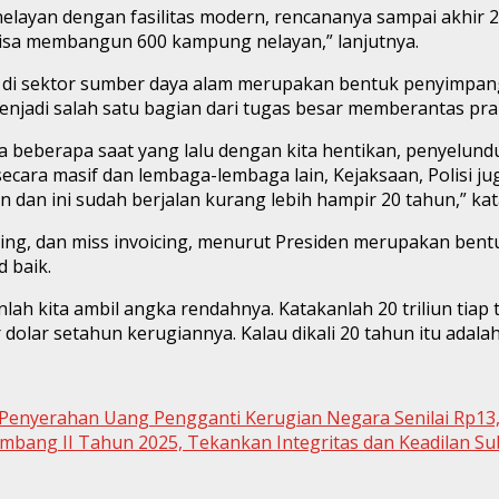
ayan dengan fasilitas modern, rencananya sampai akhir 2026
ta bisa membangun 600 kampung nelayan,” lanjutnya.
si di sektor sumber daya alam merupakan bentuk penyimpa
jadi salah satu bagian dari tugas besar memberantas prakti
ita beberapa saat yang lalu dengan kita hentikan, penyelu
ecara masif dan lembaga-lembaga lain, Kejaksaan, Polisi j
un dan ini sudah berjalan kurang lebih hampir 20 tahun,” ka
oicing, dan miss invoicing, menurut Presiden merupakan ben
d baik.
anlah kita ambil angka rendahnya. Katakanlah 20 triliun tia
dolar setahun kerugiannya. Kalau dikali 20 tahun itu adalah 
enyerahan Uang Pengganti Kerugian Negara Senilai Rp13,
mbang II Tahun 2025, Tekankan Integritas dan Keadilan Sub