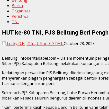
Belitung
Berita
Organisasi
Peristiwa
TNI
HUT ke-80 TNI, PJS Belitung Beri Peng
Lucky D.H., C.In., C.Par., C.STMI.
October 28, 2025
Belitung, infoberitababel.com – Dalam momentum peringa
Siber (PJS) Kabupaten Belitung melakukan kunjungan sila
Kedatangan perwakilan PJS Belitung diterima langsung ole
menyerahkan piagam penghargaan sebagai bentuk apresi
harmonis dengan insan pers.
Sekretaris PJS Kabupaten Belitung, Luise Purwo Herlamb
diberikan kepada seluruh pengurus daerah di Indonesia u
“Kami berterima kasih kepada Dandim Belitung yang telah