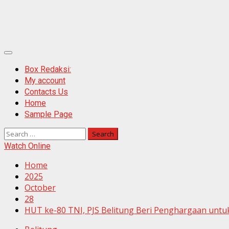
Primary
Menu
Box Redaksi:
My account
Contacts Us
Home
Sample Page
Search
for:
Watch Online
Home
2025
October
28
HUT ke-80 TNI, PJS Belitung Beri Penghargaan untu