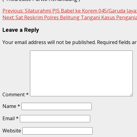
Continue
Previous:
Silaturahmi PJS Babel ke Korem 045/Garuda Jay
Next:
Sat Reskrim Polres Belitung Tangani Kasus Pengani
Reading
Leave a Reply
Your email address will not be published.
Required fields 
Comment
*
Name
*
Email
*
Website