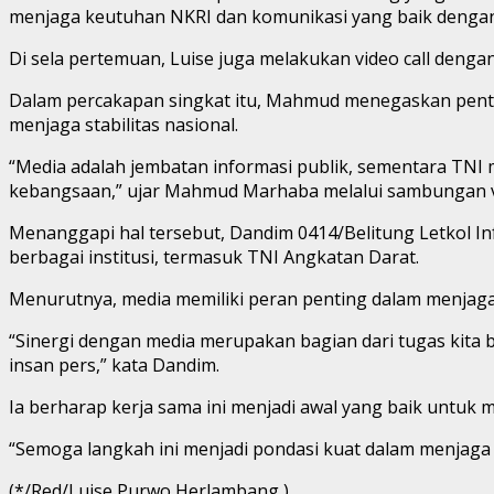
menjaga keutuhan NKRI dan komunikasi yang baik dengan m
Di sela pertemuan, Luise juga melakukan video call de
Dalam percakapan singkat itu, Mahmud menegaskan pentin
menjaga stabilitas nasional.
“Media adalah jembatan informasi publik, sementara TNI
kebangsaan,” ujar Mahmud Marhaba melalui sambungan v
Menanggapi hal tersebut, Dandim 0414/Belitung Letkol In
berbagai institusi, termasuk TNI Angkatan Darat.
Menurutnya, media memiliki peran penting dalam menjaga r
“Sinergi dengan media merupakan bagian dari tugas kita
insan pers,” kata Dandim.
Ia berharap kerja sama ini menjadi awal yang baik untuk
“Semoga langkah ini menjadi pondasi kuat dalam menjaga
(*/Red/Luise Purwo Herlambang )