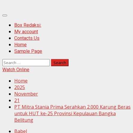
Primary
Menu
Box Redaksi:
My account
Contacts Us
Home
Sample Page
Search
for:
Watch Online
Home
2025
November
21
PT Mitra Stania Prima Serahkan 2.000 Karung Beras
untuk HUT ke-25 Provinsi Kepulauan Bangka
Belitung
Babel