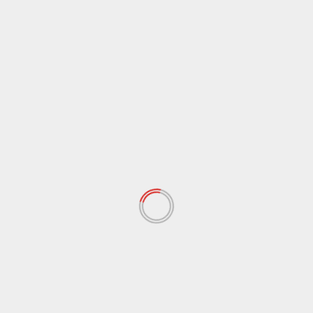
 pemikiran kita bersama. Artinya kita harus membuka
n, karena ini sangat dibutuhkan saudara-saudara
eradaan rumah duka bukan hanya untuk agama tertentu,
arakat tanpa memandang agama.
Next
97,
Persiapan Gempita Belitong dan Final Round Pial
a,
AETI Aquabike Indonesian Championship Capai 8
Perse
 fields are marked
*