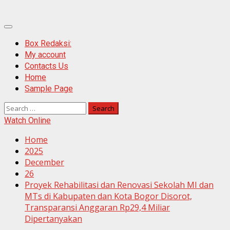
Primary
Menu
Box Redaksi:
My account
Contacts Us
Home
Sample Page
Search
for:
Watch Online
Home
2025
December
26
Proyek Rehabilitasi dan Renovasi Sekolah MI dan
MTs di Kabupaten dan Kota Bogor Disorot,
Transparansi Anggaran Rp29,4 Miliar
Dipertanyakan