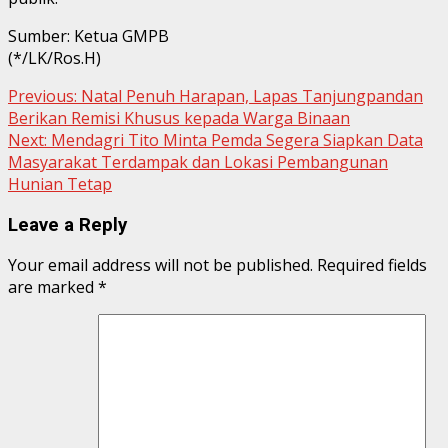
Sumber: Ketua GMPB
(*/LK/Ros.H)
Continue
Previous:
Natal Penuh Harapan, Lapas Tanjungpandan
Berikan Remisi Khusus kepada Warga Binaan
Reading
Next:
Mendagri Tito Minta Pemda Segera Siapkan Data
Masyarakat Terdampak dan Lokasi Pembangunan
Hunian Tetap
Leave a Reply
Your email address will not be published.
Required fields
are marked
*