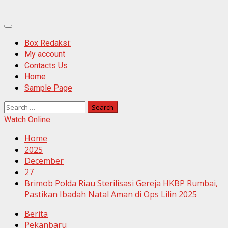
Primary
Menu
Box Redaksi:
My account
Contacts Us
Home
Sample Page
Search
for:
Watch Online
Home
2025
December
27
Brimob Polda Riau Sterilisasi Gereja HKBP Rumbai,
Pastikan Ibadah Natal Aman di Ops Lilin 2025
Berita
Pekanbaru