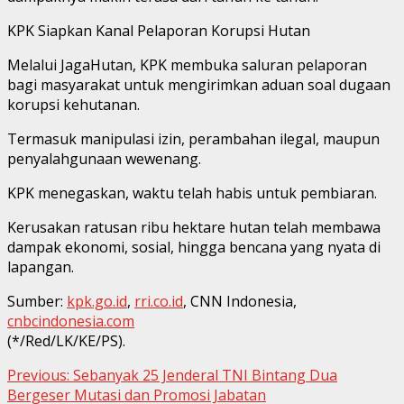
KPK Siapkan Kanal Pelaporan Korupsi Hutan
Melalui JagaHutan, KPK membuka saluran pelaporan
bagi masyarakat untuk mengirimkan aduan soal dugaan
korupsi kehutanan.
Termasuk manipulasi izin, perambahan ilegal, maupun
penyalahgunaan wewenang.
KPK menegaskan, waktu telah habis untuk pembiaran.
Kerusakan ratusan ribu hektare hutan telah membawa
dampak ekonomi, sosial, hingga bencana yang nyata di
lapangan.
Sumber:
kpk.go.id
,
rri.co.id
, CNN Indonesia,
cnbcindonesia.com
(*/Red/LK/KE/PS).
Continue
Previous:
Sebanyak 25 Jenderal TNI Bintang Dua
Bergeser Mutasi dan Promosi Jabatan
Reading