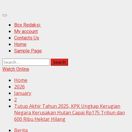
Primary
Menu
Box Redaksi:
My account
Contacts Us
Home
Sample Page
Search
for:
Watch Online
Home
2026
January
2
Tutup Akhir Tahun 2025, KPK Ungkap Kerugian
Negara Kerusakan Hutan Capai Rp175 Triliun dan
600 Ribu Hektar Hilang
Berita