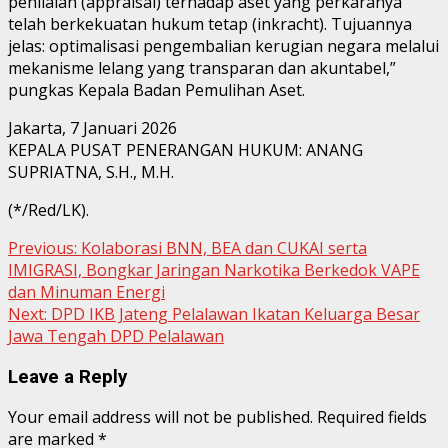
penilaian (appraisal) terhadap aset yang perkaranya
telah berkekuatan hukum tetap (inkracht). Tujuannya
jelas: optimalisasi pengembalian kerugian negara melalui
mekanisme lelang yang transparan dan akuntabel,”
pungkas Kepala Badan Pemulihan Aset.
Jakarta, 7 Januari 2026
KEPALA PUSAT PENERANGAN HUKUM: ANANG
SUPRIATNA, S.H., M.H.
(*/Red/LK).
Continue
Previous:
Kolaborasi BNN, BEA dan CUKAI serta
IMIGRASI, Bongkar Jaringan Narkotika Berkedok VAPE
Reading
dan Minuman Energi
Next:
DPD IKB Jateng Pelalawan Ikatan Keluarga Besar
Jawa Tengah DPD Pelalawan
Leave a Reply
Your email address will not be published.
Required fields
are marked
*