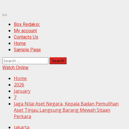
Primary
Menu
Box Redaksi:
My account
Contacts Us
Home
Sample Page
Search
for:
Watch Online
Home
2026
January
7
Jaga Nilai Aset Negara, Kepala Badan Pemulihan
Aset Tinjau Langsung Barang Mewah Sitaan
Perkara
Jakarta