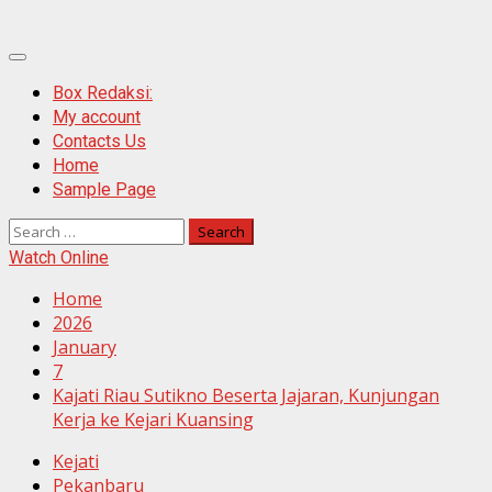
Primary
Menu
Box Redaksi:
My account
Contacts Us
Home
Sample Page
Search
for:
Watch Online
Home
2026
January
7
Kajati Riau Sutikno Beserta Jajaran, Kunjungan
Kerja ke Kejari Kuansing
Kejati
Pekanbaru