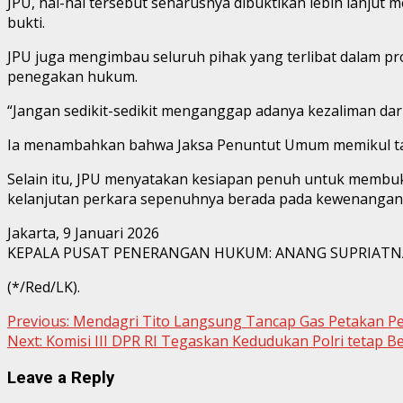
JPU, hal-hal tersebut seharusnya dibuktikan lebih lanjut m
bukti.
JPU juga mengimbau seluruh pihak yang terlibat dalam pr
penegakan hukum.
“Jangan sedikit-sedikit menganggap adanya kezaliman dari
Ia menambahkan bahwa Jaksa Penuntut Umum memikul tanggu
Selain itu, JPU menyatakan kesiapan penuh untuk membuk
kelanjutan perkara sepenuhnya berada pada kewenangan
Jakarta, 9 Januari 2026
KEPALA PUSAT PENERANGAN HUKUM: ANANG SUPRIATNA, 
(*/Red/LK).
Continue
Previous:
Mendagri Tito Langsung Tancap Gas Petakan P
Next:
Komisi III DPR RI Tegaskan Kedudukan Polri tetap B
Reading
Leave a Reply