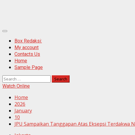
Primary
Menu
Box Redaksi:
My account
Contacts Us
Home
Sample Page
Search
for:
Watch Online
Home
2026
January
10
JPU Sampaikan Tanggapan Atas Eksepsi Terdakwa 