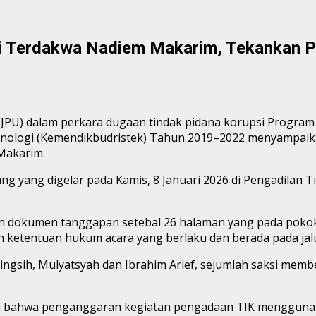
i Terdakwa Nadiem Makarim, Tekankan P
 (JPU) dalam perkara dugaan tindak pidana korupsi Progra
eknologi (Kemendikbudristek) Tahun 2019–2022 menyampaik
Makarim.
 yang digelar pada Kamis, 8 Januari 2026 di Pengadilan T
an dokumen tanggapan setebal 26 halaman yang pada pok
 ketentuan hukum acara yang berlaku dan berada pada jalur
ingsih, Mulyatsyah dan Ibrahim Arief, sejumlah saksi memb
n bahwa penganggaran kegiatan pengadaan TIK menggunaka