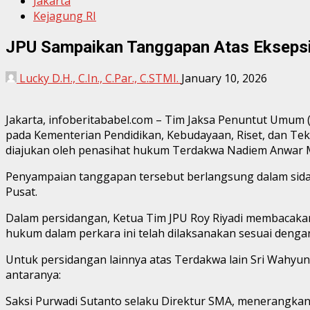
Jakarta
Kejagung RI
JPU Sampaikan Tanggapan Atas Ekseps
Lucky D.H., C.In., C.Par., C.STMI.
January 10, 2026
Jakarta, infoberitababel.com – Tim Jaksa Penuntut Umum
pada Kementerian Pendidikan, Kebudayaan, Riset, dan T
diajukan oleh penasihat hukum Terdakwa Nadiem Anwar 
Penyampaian tanggapan tersebut berlangsung dalam sidang
Pusat.
Dalam persidangan, Ketua Tim JPU Roy Riyadi membacak
hukum dalam perkara ini telah dilaksanakan sesuai dengan
Untuk persidangan lainnya atas Terdakwa lain Sri Wahyun
antaranya:
Saksi Purwadi Sutanto selaku Direktur SMA, menerangka