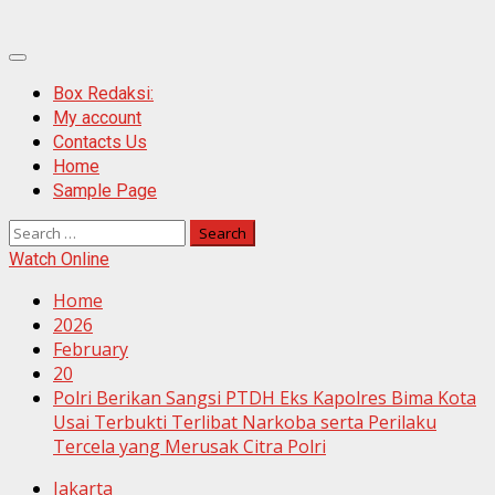
Primary
Menu
Box Redaksi:
My account
Contacts Us
Home
Sample Page
Search
for:
Watch Online
Home
2026
February
20
Polri Berikan Sangsi PTDH Eks Kapolres Bima Kota
Usai Terbukti Terlibat Narkoba serta Perilaku
Tercela yang Merusak Citra Polri
Jakarta