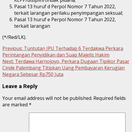
Pasal 13 huruf d Perpol Nomor 7 Tahun 2022,
terkait larangan perilaku penyimpangan seksual;
Pasal 13 huruf e Perpol Nomor 7 Tahun 2022,
terkait larangan
(*/Red/LK).
Continue
Previous:
Tuntutan JPU Terhadap 6 Terdakwa Perkara
Perintangan Penyidikan dan Suap Majelis Hakim
Reading
Next:
Terdawa Harnojoyo, Perkara Dugaan Tipikor Pasar
Cinde Palembang Titipkan Uang Pembayaran Kerugian
Negara Sebesar Rp750 Juta
Leave a Reply
Your email address will not be published.
Required fields
are marked
*