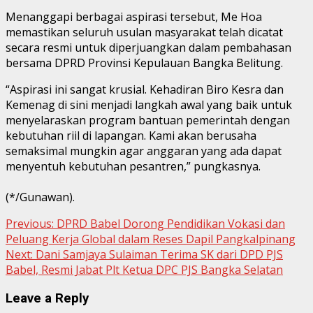
Menanggapi berbagai aspirasi tersebut, Me Hoa
memastikan seluruh usulan masyarakat telah dicatat
secara resmi untuk diperjuangkan dalam pembahasan
bersama DPRD Provinsi Kepulauan Bangka Belitung.
“Aspirasi ini sangat krusial. Kehadiran Biro Kesra dan
Kemenag di sini menjadi langkah awal yang baik untuk
menyelaraskan program bantuan pemerintah dengan
kebutuhan riil di lapangan. Kami akan berusaha
semaksimal mungkin agar anggaran yang ada dapat
menyentuh kebutuhan pesantren,” pungkasnya.
(*/Gunawan).
Continue
Previous:
DPRD Babel Dorong Pendidikan Vokasi dan
Peluang Kerja Global dalam Reses Dapil Pangkalpinang
Reading
Next:
Dani Samjaya Sulaiman Terima SK dari DPD PJS
Babel, Resmi Jabat Plt Ketua DPC PJS Bangka Selatan
Leave a Reply