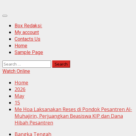
Primary
Menu
Box Redaksi:
My account
Contacts Us
Home
Sample Page
Search
for:
Watch Online
Home
2026
May
15
Me Hoa Laksanakan Reses di Pondok Pesantren Al-
Muhajirin, Perjuangkan Beasiswa KIP dan Dana
Hibah Pesantren
Bangka Tengah