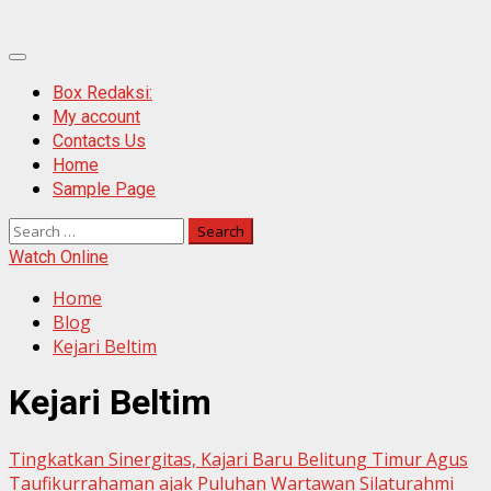
Primary
Menu
Box Redaksi:
My account
Contacts Us
Home
Sample Page
Search
for:
Watch Online
Home
Blog
Kejari Beltim
Kejari Beltim
Tingkatkan Sinergitas, Kajari Baru Belitung Timur Agus
Taufikurrahaman ajak Puluhan Wartawan Silaturahmi