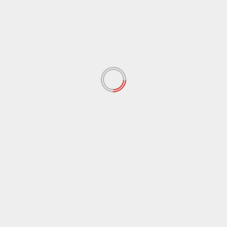
Kemendagri
Nasional
Peristiwa
Kasatgas Tito Tegaskan Relokasi dan
Percepatan Huntara bagi Warga
Terdampak Banjir Aceh Utara
Lucky D.H., C.In., C.Par., C.STMI.
February 21, 2026
Aceh Utara, infoberitababel.com – Ketua Satuan
Tugas (Kasatgas) Percepatan Rehabilitasi dan
Rekonstruksi Pascabencana Wilayah Sumatera
Muhammad Tito...
Read More