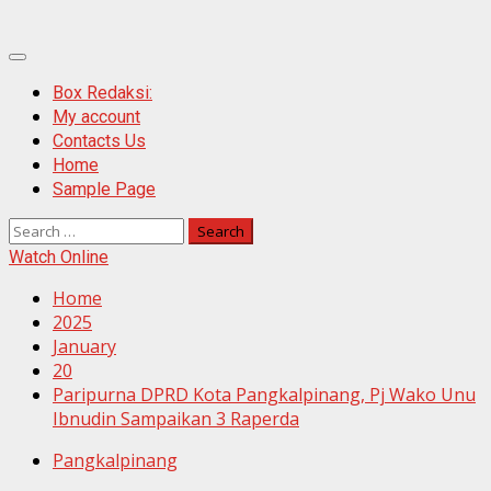
Primary
Menu
Box Redaksi:
My account
Contacts Us
Home
Sample Page
Search
for:
Watch Online
Home
2025
January
20
Paripurna DPRD Kota Pangkalpinang, Pj Wako Unu
Ibnudin Sampaikan 3 Raperda
Pangkalpinang