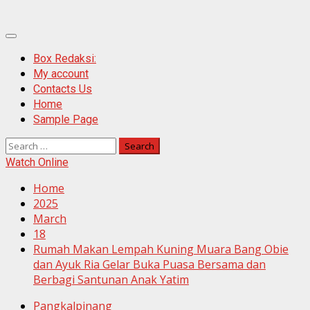
Primary
Menu
Box Redaksi:
My account
Contacts Us
Home
Sample Page
Search
for:
Watch Online
Home
2025
March
18
Rumah Makan Lempah Kuning Muara Bang Obie
dan Ayuk Ria Gelar Buka Puasa Bersama dan
Berbagi Santunan Anak Yatim
Pangkalpinang