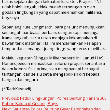
harus sejalan dengan kekuatan karakter. Prajurit TNI
tidak boleh lengah, tidak mudah terpengaruh oleh
godaan lingkungan yang dapat melemahkan militansi,”
tegasnya.
Sepanjang rute Longmarch, para prajurit menunjukkan
semangat luar biasa, berbaris dengan rapi, menjaga
irama langkah, serta tetap menjaga kekompakan di
bawah terik matahari. Hal ini mencerminkan kesiapan
tempur dan semangat juang tinggi yang terus dipelihara.
Melalui kegiatan Minggu Militer seperti ini, Lanud H.AS
Hanandjoeddin memastikan seluruh prajurit senantiasa
dalam kondisi fisik prima, siap menghadapi berbagai
tantangan, dan selalu setia mengabdikan diri kepada
bangsa dan negara.
(*/Red/Kusnadi).
Continue
Previous:
Peduli Lingkungan, Polres Belitung Tanam 300
Pohon Bakau di Gusung Bugis
Reading
Next:
Satlantas Polres Belitung Gelar Penindakan dan