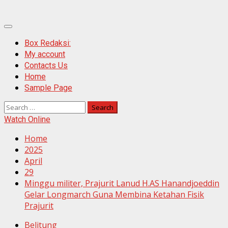
Primary
Menu
Box Redaksi:
My account
Contacts Us
Home
Sample Page
Search
for:
Watch Online
Home
2025
April
29
Minggu militer, Prajurit Lanud H.AS Hanandjoeddin
Gelar Longmarch Guna Membina Ketahan Fisik
Prajurit
Belitung