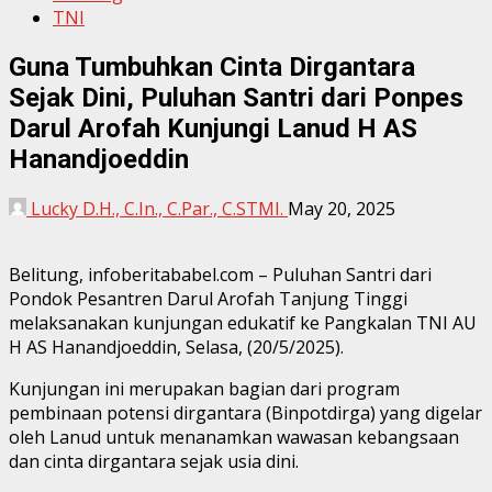
TNI
Guna Tumbuhkan Cinta Dirgantara
Sejak Dini, Puluhan Santri dari Ponpes
Darul Arofah Kunjungi Lanud H AS
Hanandjoeddin
Lucky D.H., C.In., C.Par., C.STMI.
May 20, 2025
Belitung, infoberitababel.com – Puluhan Santri dari
Pondok Pesantren Darul Arofah Tanjung Tinggi
melaksanakan kunjungan edukatif ke Pangkalan TNI AU
H AS Hanandjoeddin, Selasa, (20/5/2025).
Kunjungan ini merupakan bagian dari program
pembinaan potensi dirgantara (Binpotdirga) yang digelar
oleh Lanud untuk menanamkan wawasan kebangsaan
dan cinta dirgantara sejak usia dini.