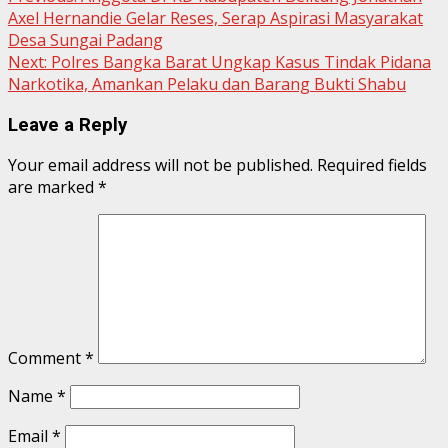
Axel Hernandie Gelar Reses, Serap Aspirasi Masyarakat
Reading
Desa Sungai Padang
Next:
Polres Bangka Barat Ungkap Kasus Tindak Pidana
Narkotika, Amankan Pelaku dan Barang Bukti Shabu
Leave a Reply
Your email address will not be published.
Required fields
are marked
*
Comment
*
Name
*
Email
*