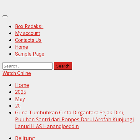
Primary
Menu
Box Redaksi:
My account
Contacts Us
Home
Sample Page
Search
for:
Watch Online
Home
2025
May
20
Guna Tumbuhkan Cinta Dirgantara Sejak Dini,
Puluhan Santri dari Ponpes Darul Arofah Kunjungi
Lanud H AS Hanandjoeddin
Belitung