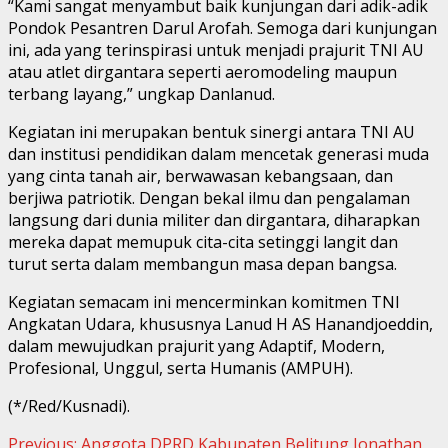
“Kami sangat menyambut baik kunjungan dari adik-adik
Pondok Pesantren Darul Arofah. Semoga dari kunjungan
ini, ada yang terinspirasi untuk menjadi prajurit TNI AU
atau atlet dirgantara seperti aeromodeling maupun
terbang layang,” ungkap Danlanud.
Kegiatan ini merupakan bentuk sinergi antara TNI AU
dan institusi pendidikan dalam mencetak generasi muda
yang cinta tanah air, berwawasan kebangsaan, dan
berjiwa patriotik. Dengan bekal ilmu dan pengalaman
langsung dari dunia militer dan dirgantara, diharapkan
mereka dapat memupuk cita-cita setinggi langit dan
turut serta dalam membangun masa depan bangsa.
Kegiatan semacam ini mencerminkan komitmen TNI
Angkatan Udara, khususnya Lanud H AS Hanandjoeddin,
dalam mewujudkan prajurit yang Adaptif, Modern,
Profesional, Unggul, serta Humanis (AMPUH).
(*/Red/Kusnadi).
Continue
Previous:
Anggota DPRD Kabupaten Belitung Jonathan