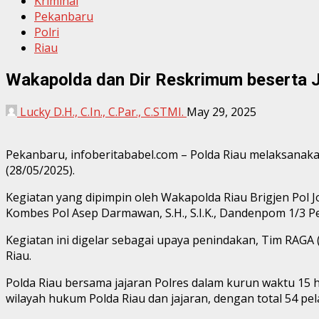
Kriminal
Pekanbaru
Polri
Riau
Wakapolda dan Dir Reskrimum beserta 
Lucky D.H., C.In., C.Par., C.STMI.
May 29, 2025
Pekanbaru, infoberitababel.com – Polda Riau melaksanak
(28/05/2025).
Kegiatan yang dipimpin oleh Wakapolda Riau Brigjen Pol Jo
Kombes Pol Asep Darmawan, S.H., S.I.K., Dandenpom 1/3 
Kegiatan ini digelar sebagai upaya penindakan, Tim RAGA
Riau.
Polda Riau bersama jajaran Polres dalam kurun waktu 15
wilayah hukum Polda Riau dan jajaran, dengan total 54 pe