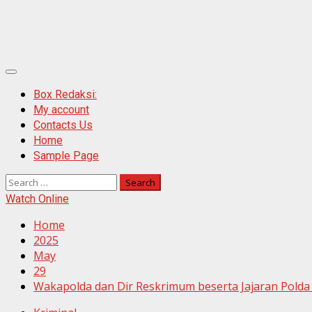
Primary
Menu
Box Redaksi:
My account
Contacts Us
Home
Sample Page
Search
for:
Watch Online
Home
2025
May
29
Wakapolda dan Dir Reskrimum beserta Jajaran Pold