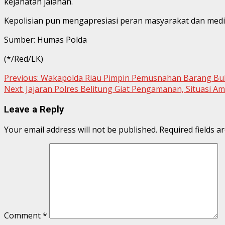
kejahatan jalanan.
Kepolisian pun mengapresiasi peran masyarakat dan media 
Sumber: Humas Polda
(*/Red/LK)
Continue
Previous:
Wakapolda Riau Pimpin Pemusnahan Barang Bukt
Next:
Jajaran Polres Belitung Giat Pengamanan, Situasi A
Reading
Leave a Reply
Your email address will not be published.
Required fields 
Comment
*