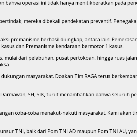
n bahwa operasi ini tidak hanya menitikberatkan pada pen
ertindak, mereka dibekali pendekatan preventif. Penegaka
i aksi premanisme berhasil diungkap, antara lain: Pemeras
 kasus dan Premanisme kendaraan bermotor 1 kasus.
gis, mulai dari pelabuhan, pusat pertokoan, hingga ruas jal
ksa.
as dukungan masyarakat. Doakan Tim RAGA terus berkemban
Darmawan, SH, SIK, turut menambahkan bahwa seluruh pela
angan coba-coba menakut-nakuti masyarakat. Kami akan tin
dan unsur TNI, baik dari Pom TNI AD maupun Pom TNI AU, y