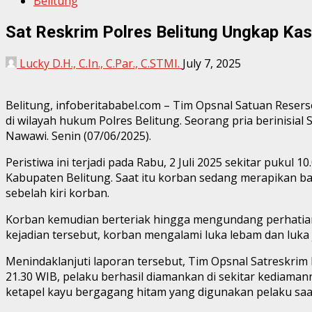
Belitung
Sat Reskrim Polres Belitung Ungkap Ka
Lucky D.H., C.In., C.Par., C.STMI.
July 7, 2025
Belitung, infoberitababel.com – Tim Opsnal Satuan Resers
di wilayah hukum Polres Belitung. Seorang pria berinisi
Nawawi. Senin (07/06/2025).
Peristiwa ini terjadi pada Rabu, 2 Juli 2025 sekitar puku
Kabupaten Belitung. Saat itu korban sedang merapikan 
sebelah kiri korban.
Korban kemudian berteriak hingga mengundang perhatian 
kejadian tersebut, korban mengalami luka lebam dan luka 
Menindaklanjuti laporan tersebut, Tim Opsnal Satreskrim P
21.30 WIB, pelaku berhasil diamankan di sekitar kediama
ketapel kayu bergagang hitam yang digunakan pelaku saa