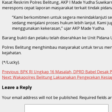
Kasat Reskrim Polres Belitung, AKP I Made Yudha Suwikar
merespons cepat laporan masyarakat terkait tindak pidan
“Kami berkomitmen untuk segera menindaklanjuti set
sedang menjalani proses hukum lebih lanjut. Kami 
menggunakan kekerasan,” ujar AKP Made Yudha.
Barang bukti dan pelaku telah diserahkan ke Unit Pidana
Polres Belitung menghimbau masyarakat untuk terus men
kejahatan.
(*/Lucky).
Continue
Previous:
BPK RI Ungkap 16 Masalah, DPRD Babel Desak 
Next:
Wakapolres Belitung Laksanakan Pengecekan Kesiapa
Reading
Leave a Reply
Your email address will not be published.
Required fields 