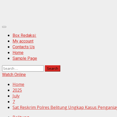
Primary
Menu
Box Redaksi:
My account
Contacts Us
Home
Sample Page
Search
for:
Watch Online
Home
2025
July
7
Sat Reskrim Polres Belitung Ungkap Kasus Pengania