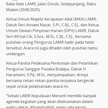
Balai Adat LAMR, Jalan Dorak, Selatpanjang, Rabu
Malam (20/8/2025).
Ketua Umum Majelis Kerapatan Adat (MKA) LAMR,
Datuk Seri Asnawi Nazar, S.Pi., C.BJ., C.EJ., dan Ketua
Umum Dewan Pimpinan Harian (DPH) LAMR, Datuk
Seri Afrizal Cik, S.Sos., M.Si., C.BJ., C.EJ., bersama
puluhan orang Pengurus LAMR hadir pada helat
tersebut. Acara ini juga dihadiri oleh puluhan tamu
undangan.
Ketua Panitia Pelaksana Peresmian dan Pelantikan
Pengurus Sanggar Pusaka Budaya, Datuk H.
Haramaini, S.Pd., M.Si., menyampaikan, drinya
bersama rekan-rekan panitia terpaksa bergerak
cepat untuk pelaksanaan acara ini.
“Sebab LAMR Kepulauan Meranti memiliki banyak
agenda kegiatan yang akan dilaksanakan dalam
waktu dekat. Alhamdulillah, walau ada kesan