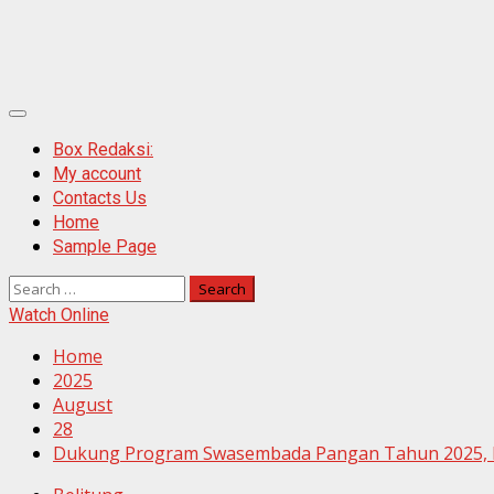
Primary
Menu
Box Redaksi:
My account
Contacts Us
Home
Sample Page
Search
for:
Watch Online
Home
2025
August
28
Dukung Program Swasembada Pangan Tahun 2025, Pol