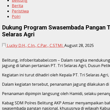
Belitung
Berita
Peristiwa
Polri
Dukung Program Swasembada Pangan Tah
Selaras Agri
Lucky D.H., C.In., C.Par., C.STMI.
August 28, 2025
Belitung, infoberitababel.com – Dalam rangka mendukun
jagung di lahan pertanian PT. Tri Selaras Agri, Dusun Pe
Kegiatan ini turut dihadiri oleh Kepala PT. Tri Selaras 
Dalam kegiatan tersebut, penanaman jagung dilakukan di l
Penanaman dipimpin langsung oleh Hamidi, selaku penang
Kabag SDM Polres Belitung AKP Amsar menyampaikan bah
swasembada pangan nasional, khususnya di wilayah Kabup