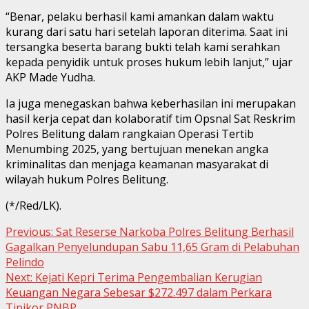
“Benar, pelaku berhasil kami amankan dalam waktu
kurang dari satu hari setelah laporan diterima. Saat ini
tersangka beserta barang bukti telah kami serahkan
kepada penyidik untuk proses hukum lebih lanjut,” ujar
AKP Made Yudha.
Ia juga menegaskan bahwa keberhasilan ini merupakan
hasil kerja cepat dan kolaboratif tim Opsnal Sat Reskrim
Polres Belitung dalam rangkaian Operasi Tertib
Menumbing 2025, yang bertujuan menekan angka
kriminalitas dan menjaga keamanan masyarakat di
wilayah hukum Polres Belitung.
(*/Red/LK).
Continue
Previous:
Sat Reserse Narkoba Polres Belitung Berhasil
Gagalkan Penyelundupan Sabu 11,65 Gram di Pelabuhan
Reading
Pelindo
Next:
Kejati Kepri Terima Pengembalian Kerugian
Keuangan Negara Sebesar $272.497 dalam Perkara
Tipikor PNBP