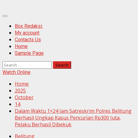
Primary
Menu
Box Redaksi:
My account
Contacts Us
Home
Sample Page
Search
for:
Watch Online
Home
2025
October
14
Dalam Waktu 1×24 Jam Satreskrim Polres Belitung
Berhasil Ungkap Kasus Pencurian Rp300 Juta,
Pelaku Berhasil Dibekuk
Belitung