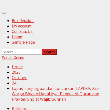
Primary
Menu
Box Redaksi:
My account
Contacts Us
Home
Sample Page
Search
for:
Watch Online
Home
2025
October
24
Lapas Tanjungpandan Luncurkan TAPERA, 235
Warga Binaan Hapal Ayat Pendek Al-Quran dan
Praktek Sholat Wajib/Sunnah
Belitung