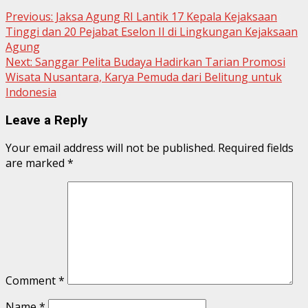
Continue
Previous:
Jaksa Agung RI Lantik 17 Kepala Kejaksaan
Tinggi dan 20 Pejabat Eselon II di Lingkungan Kejaksaan
Reading
Agung
Next:
Sanggar Pelita Budaya Hadirkan Tarian Promosi
Wisata Nusantara, Karya Pemuda dari Belitung untuk
Indonesia
Leave a Reply
Your email address will not be published.
Required fields
are marked
*
Comment
*
Name
*