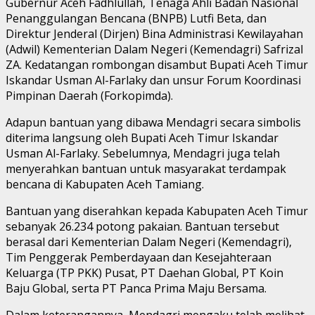
Gubernur Aceh Fadhlullah, Tenaga Ahli Badan Nasional
Penanggulangan Bencana (BNPB) Lutfi Beta, dan
Direktur Jenderal (Dirjen) Bina Administrasi Kewilayahan
(Adwil) Kementerian Dalam Negeri (Kemendagri) Safrizal
ZA. Kedatangan rombongan disambut Bupati Aceh Timur
Iskandar Usman Al-Farlaky dan unsur Forum Koordinasi
Pimpinan Daerah (Forkopimda).
Adapun bantuan yang dibawa Mendagri secara simbolis
diterima langsung oleh Bupati Aceh Timur Iskandar
Usman Al-Farlaky. Sebelumnya, Mendagri juga telah
menyerahkan bantuan untuk masyarakat terdampak
bencana di Kabupaten Aceh Tamiang.
Bantuan yang diserahkan kepada Kabupaten Aceh Timur
sebanyak 26.234 potong pakaian. Bantuan tersebut
berasal dari Kementerian Dalam Negeri (Kemendagri),
Tim Penggerak Pemberdayaan dan Kesejahteraan
Keluarga (TP PKK) Pusat, PT Daehan Global, PT Koin
Baju Global, serta PT Panca Prima Maju Bersama.
Dalam keterangannya, Mendagri mengaku telah melihat