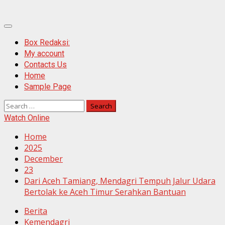
Primary
Menu
Box Redaksi:
My account
Contacts Us
Home
Sample Page
Search
for:
Watch Online
Home
2025
December
23
Dari Aceh Tamiang, Mendagri Tempuh Jalur Udara
Bertolak ke Aceh Timur Serahkan Bantuan
Berita
Kemendagri